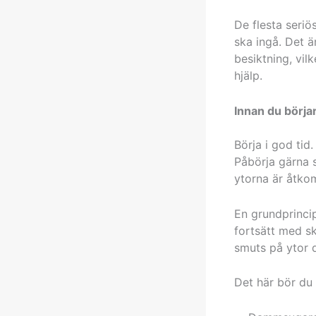
De flesta seriö
ska ingå. Det ä
besiktning, vil
hjälp.
Innan du börja
Börja i god tid.
Påbörja gärna s
ytorna är åtkom
En grundprincip
fortsätt med s
smuts på ytor d
Det här bör du