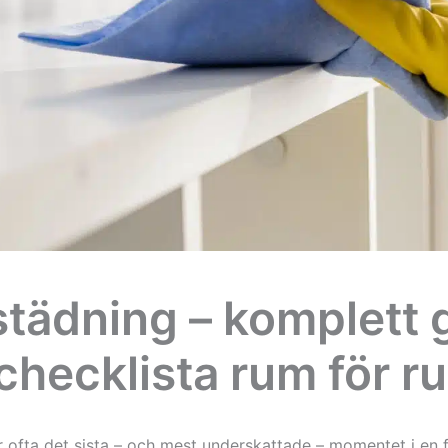
städning – komplett 
checklista rum för r
r ofta det sista – och mest underskattade – momentet i en f