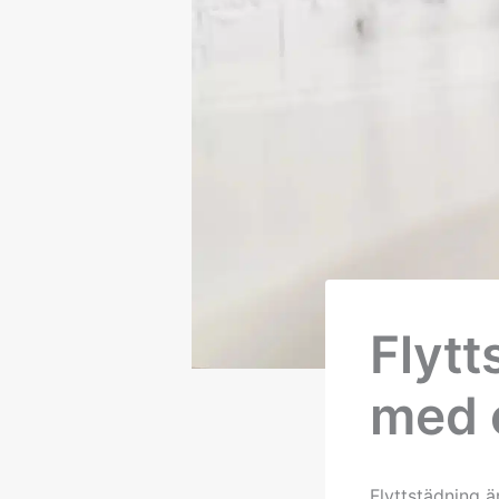
Flytt
med 
Flyttstädning ä