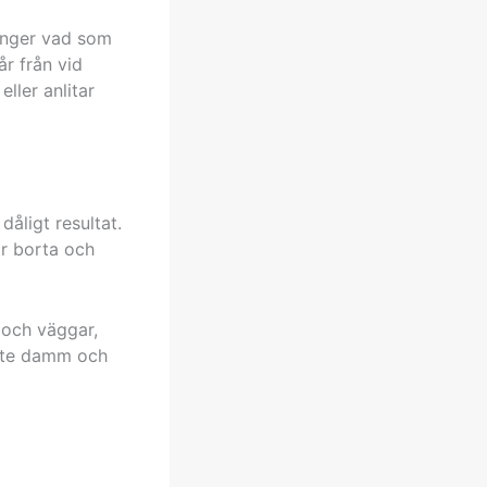
anger vad som
r från vid
ller anlitar
dåligt resultat.
är borta och
 och väggar,
inte damm och