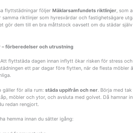
sa flyttstädningar följer
Mäklarsamfundets riktlinjer
, som 
r samma riktlinjer som hyresvärdar och fastighetsägare utgå
ket gör dem till en bra måttstock oavsett om du städar själv e
r – förberedelser och utrustning
 Att flyttstäda dagen innan inflytt ökar risken för stress och 
tädningen ett par dagar före flytten, när de flesta möbler 
liga.
 gäller för alla rum:
städa uppifrån och ner
. Börja med tak
kåp, möbler och ytor, och avsluta med golvet. Då hamnar 
u redan rengjort.
 ha hemma innan du sätter igång: