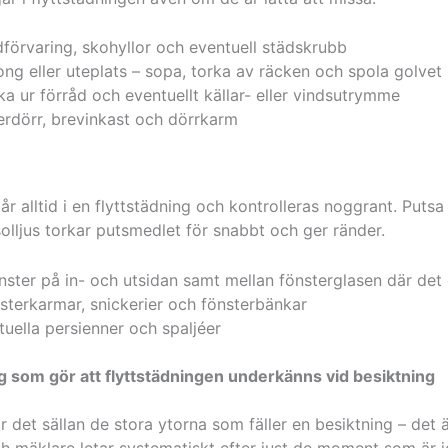
dförvaring, skohyllor och eventuell städskrubb
ng eller uteplats – sopa, torka av räcken och spola golvet
a ur förråd och eventuellt källar- eller vindsutrymme
erdörr, brevinkast och dörrkarm
år alltid i en flyttstädning och kontrolleras noggrant. Putsa
solljus torkar putsmedlet för snabbt och ger ränder.
önster på in- och utsidan samt mellan fönsterglasen där det
sterkarmar, snickerier och fönsterbänkar
uella persienner och spaljéer
g som gör att flyttstädningen underkänns vid besiktning
r det sällan de stora ytorna som fäller en besiktning – det ä
h mäklare letar systematiskt efter just de moment som är 