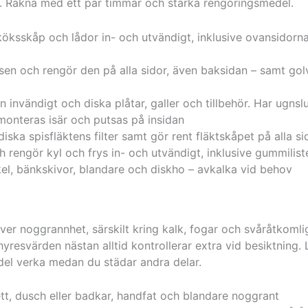
r. Räkna med ett par timmar och starka rengöringsmedel.
köksskåp och lådor in- och utvändigt, inklusive ovansidorn
sen och rengör den på alla sidor, även baksidan – samt go
 invändigt och diska plåtar, galler och tillbehör. Har ugns
monteras isär och putsas på insidan
iska spisfläktens filter samt gör rent fläktskåpet på alla si
h rengör kyl och frys in- och utvändigt, inklusive gummilis
el, bänkskivor, blandare och diskho – avkalka vid behov
r noggrannhet, särskilt kring kalk, fogar och svåråtkomlig
yresvärden nästan alltid kontrollerar extra vid besiktning. 
el verka medan du städar andra delar.
tt, dusch eller badkar, handfat och blandare noggrant