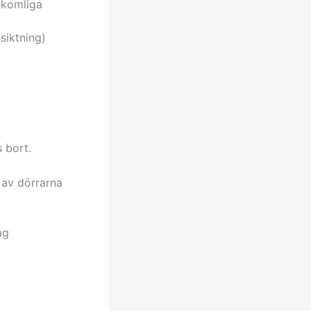
tkomliga
siktning)
 bort.
 av dörrarna
ag