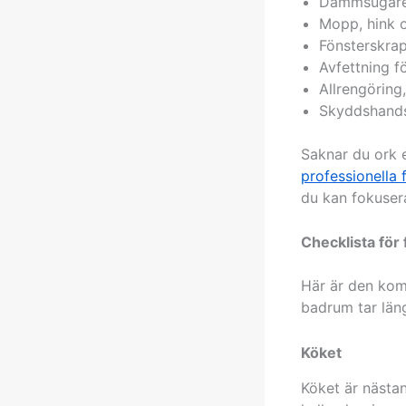
Dammsugare
Mopp, hink 
Fönsterskrap
Avfettning f
Allrengöring
Skyddshandsk
Saknar du ork e
professionella 
du kan fokusera
Checklista för 
Här är den kom
badrum tar läng
Köket
Köket är nästan