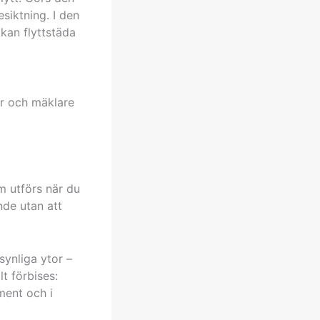
siktning. I den
kan flyttstäda
r och mäklare
m utförs när du
nde utan att
synliga ytor –
t förbises:
ment och i