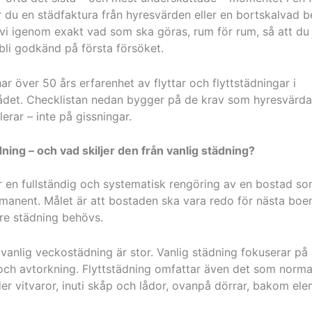
ar du en städfaktura från hyresvärden eller en bortskalvad be
vi igenom exakt vad som ska göras, rum för rum, så att du 
bli godkänd på första försöket.
ar över 50 års erfarenhet av flyttar och flyttstädningar i
et. Checklistan nedan bygger på de krav som hyresvärda
lerar – inte på gissningar.
dning – och vad skiljer den från vanlig städning?
r en fullständig och systematisk rengöring av en bostad so
manent. Målet är att bostaden ska vara redo för nästa boe
are städning behövs.
vanlig veckostädning är stor. Vanlig städning fokuserar på 
h avtorkning. Flyttstädning omfattar även det som normal
r vitvaror, inuti skåp och lådor, ovanpå dörrar, bakom ele