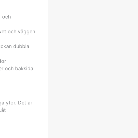
a och
lvet och väggen
luckan dubbla
dor
ter och baksida
a ytor. Det är
Låt