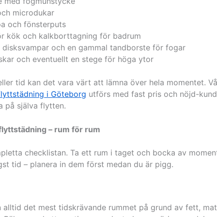
 med fogmunstycke
och microdukar
a och fönsterputs
ör kök och kalkborttagning för badrum
, disksvampar och en gammal tandborste för fogar
ar och eventuellt en stege för höga ytor
ller tid kan det vara värt att lämna över hela momentet. Vå
flyttstädning i Göteborg
utförs med fast pris och nöjd-kund-
 på själva flytten.
flyttstädning – rum för rum
pletta checklistan. Ta ett rum i taget och bocka av momen
st tid – planera in dem först medan du är pigg.
 alltid det mest tidskrävande rummet på grund av fett, mat