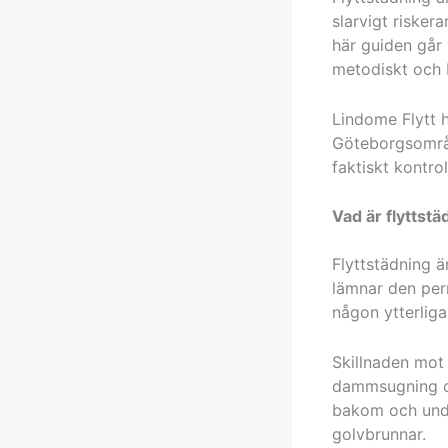
slarvigt risker
här guiden går 
metodiskt och 
Lindome Flytt h
Göteborgsområd
faktiskt kontrol
Vad är flyttstä
Flyttstädning ä
lämnar den per
någon ytterlig
Skillnaden mot 
dammsugning oc
bakom och unde
golvbrunnar.