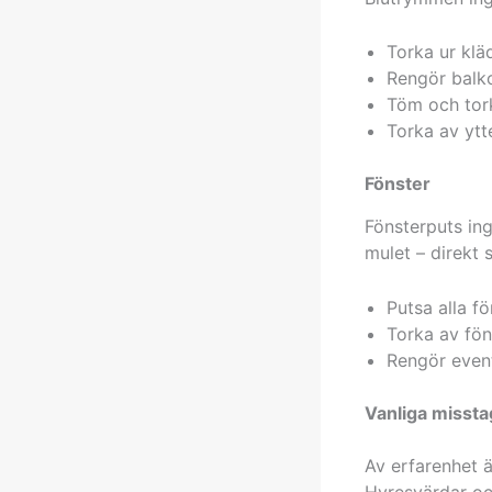
Torka ur klä
Rengör balko
Töm och tork
Torka av ytt
Fönster
Fönsterputs ing
mulet – direkt 
Putsa alla f
Torka av fön
Rengör event
Vanliga missta
Av erfarenhet ä
Hyresvärdar oc