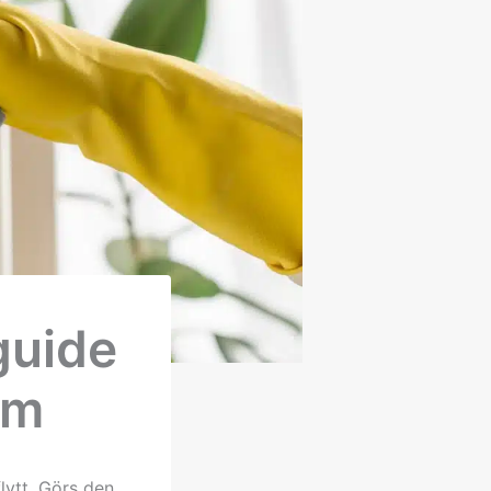
guide
um
lytt. Görs den