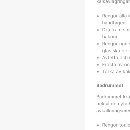
kalkavlagringa
Rengör alla 
handtagen
Dra fram spi
bakom
Rengör ugnen
glas ska de 
Avfetta och d
Frosta av oc
Torka av kak
Badrummet
Badrummet kräve
också den yta h
avkalkningsmed
Rengör toale