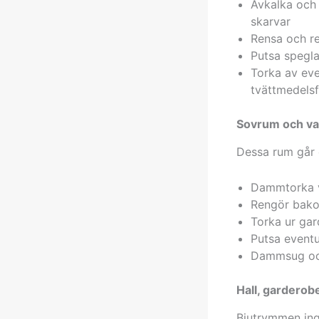
Avkalka och 
skarvar
Rensa och re
Putsa spegla
Torka av eve
tvättmedels
Sovrum och v
Dessa rum går 
Dammtorka vä
Rengör bako
Torka ur gar
Putsa eventu
Dammsug och 
Hall, garderob
Biutrymmen ingå