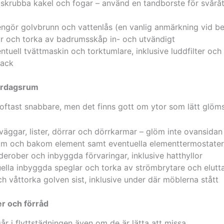
skrubba kakel och fogar – använd en tandborste för svårå
ngör golvbrunn och vattenlås (en vanlig anmärkning vid be
r och torka av badrumsskåp in- och utvändigt
ntuell tvättmaskin och torktumlare, inklusive luddfilter och
fack
ardagsrum
oftast snabbare, men det finns gott om ytor som lätt glöms
ggar, lister, dörrar och dörrkarmar – glöm inte ovansidan
m och bakom element samt eventuella elementtermostater
derober och inbyggda förvaringar, inklusive hatthyllor
ella inbyggda speglar och torka av strömbrytare och elutt
våttorka golven sist, inklusive under där möblerna stått
er och förråd
r i flyttstädningen även om de är lätta att missa.